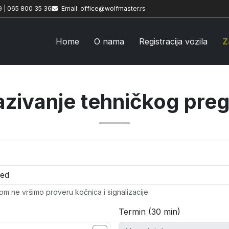
9 | 065 800 35 36
Email: office@wolfmaster.rs
Home
O nama
Registracija vozila
Z
zivanje tehničkog pre
 ne vršimo proveru kočnica i signalizacije.
Termin (30 min)