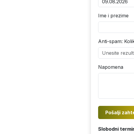
Ime i prezime
Anti-spam: Koli
Napomena
Pošalji zaht
Slobodni termi