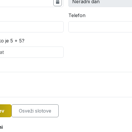
Telefon
ko je 5 + 5?
ev
Osveži slotove
ni