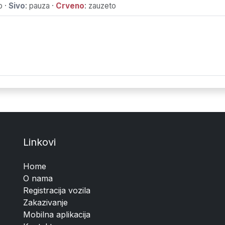
o
·
Sivo
: pauza
·
Crveno
: zauzeto
Linkovi
Home
O nama
Registracija vozila
Zakazivanje
Mobilna aplikacija